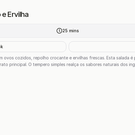
e Ervilha
25
mins
ok
om ovos cozidos, repolho crocante e ervilhas frescas. Esta salada é
o principal. O tempero simples realça os sabores naturais dos in