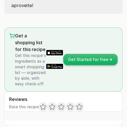
aproveite!
Get a
shopping list
for this recipe
Get this recipe's
Get Started for free
ingredients as a
smart shopping
list — organized
by aisle, with
easy check-off.
Reviews
Rate this recipe