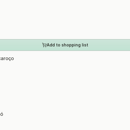
Add to shopping list
 caroço
pó