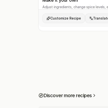
Make it your own
Adjust ingredients, change spice levels, e
Customize Recipe
Translat
Discover more recipes