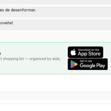
tes de desenformar.
roveite!
e
rt shopping list — organized by aisle,