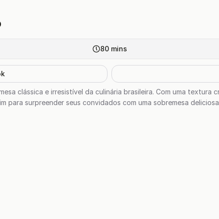
o
80
mins
ok
a clássica e irresistível da culinária brasileira. Com uma textura 
im para surpreender seus convidados com uma sobremesa deliciosa e