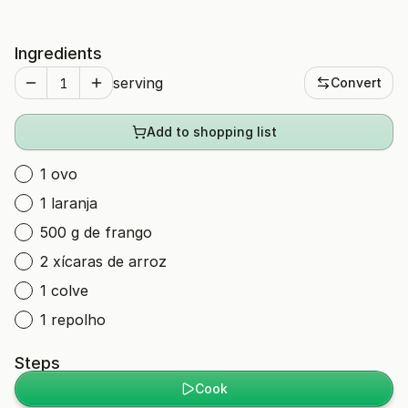
Ingredients
serving
Convert
Add to shopping list
1 ovo
1 laranja
500 g de frango
2 xícaras de arroz
1 colve
1 repolho
Steps
Cook