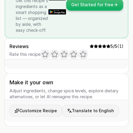
Get this recipe's
Get Started for free
ingredients as a
smart shopping
list — organized
by aisle, with
easy check-off.
Reviews
5
/5
(
1
)
Rate this recipe
Make it your own
Adjust ingredients, change spice levels, explore dietary
alternatives, or let AI reimagine this recipe.
Customize Recipe
Translate to English