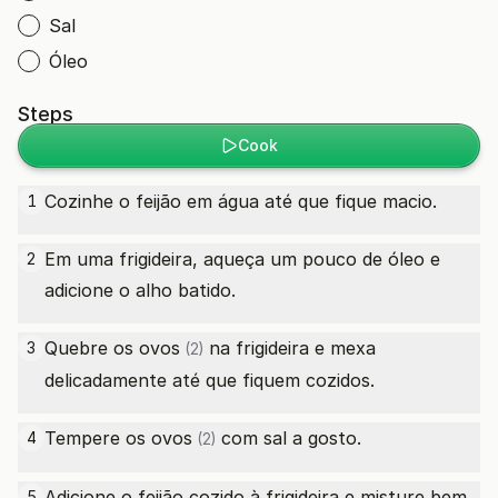
Sal
Óleo
Steps
Cook
Cozinhe o feijão em água até que fique macio.
1
Em uma frigideira, aqueça um pouco de óleo e
2
adicione o alho batido.
Quebre os
ovos
na frigideira e mexa
3
(2)
delicadamente até que fiquem cozidos.
Tempere os
ovos
com sal a gosto.
4
(2)
Adicione o feijão cozido à frigideira e misture bem.
5