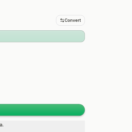
Convert
a.