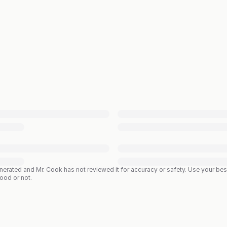
enerated and Mr. Cook has not reviewed it for accuracy or safety. Use your b
good or not.