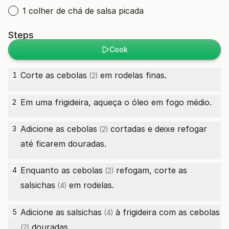
1 colher de chá de salsa picada
Steps
Cook
Corte as
cebolas
em rodelas finas.
1
(2)
Em uma frigideira, aqueça o óleo em fogo médio.
2
Adicione as
cebolas
cortadas e deixe refogar
3
(2)
até ficarem douradas.
Enquanto as
cebolas
refogam, corte as
4
(2)
salsichas
em rodelas.
(4)
Adicione as
salsichas
à frigideira com as
cebolas
5
(4)
douradas.
(2)