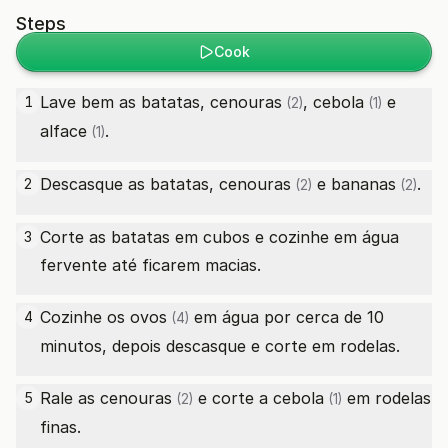
Steps
Cook
Lave bem as batatas,
cenouras
,
cebola
e
1
(2)
(1)
alface
.
(1)
Descasque as batatas,
cenouras
e
bananas
.
2
(2)
(2)
Corte as batatas em cubos e cozinhe em água
3
fervente até ficarem macias.
Cozinhe os
ovos
em água por cerca de 10
4
(4)
minutos, depois descasque e corte em rodelas.
Rale as
cenouras
e corte a
cebola
em rodelas
5
(2)
(1)
finas.