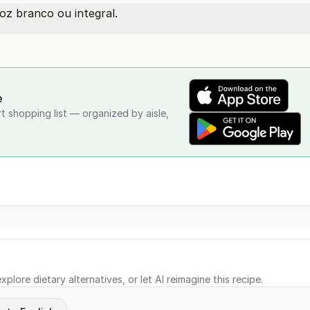
z branco ou integral.
e
rt shopping list — organized by aisle,
xplore dietary alternatives, or let AI reimagine this recipe.