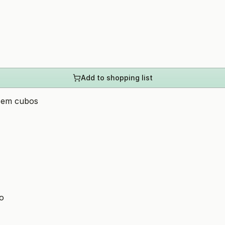
Add to shopping list
o em cubos
ho