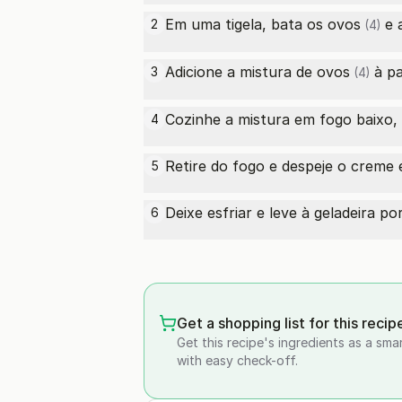
Em uma tigela, bata os
ovos
e 
2
(4)
Adicione a mistura de
ovos
à pa
3
(4)
Cozinhe a mistura em fogo baixo, 
4
Retire do fogo e despeje o creme em
5
Deixe esfriar e leve à geladeira po
6
Get a shopping list for this recip
Get this recipe's ingredients as a sma
with easy check-off.