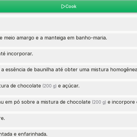
Cook
te meio amargo e a manteiga em banho-maria.
té incorporar.
 a essência de baunilha até obter uma mistura homogênea
tura
de chocolate
e açúcar.
(200 g)
cau em pó sobre a mistura
de chocolate
e incorpore 
(200 g)
re.
tada e enfarinhada.