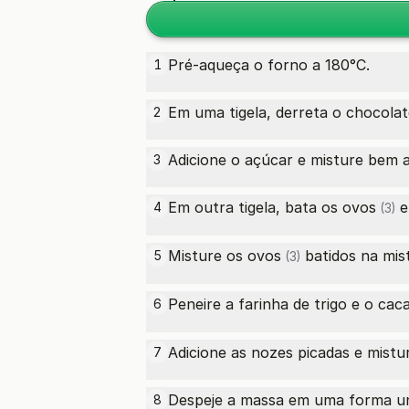
Pré-aqueça o forno a 180°C.
1
Em uma tigela, derreta o chocola
2
Adicione o açúcar e misture bem a
3
Em outra tigela, bata os
ovos
e
4
(3)
Misture os
ovos
batidos na mis
5
(3)
Peneire a farinha de trigo e o ca
6
Adicione as nozes picadas e mistu
7
Despeje a massa em uma forma un
8