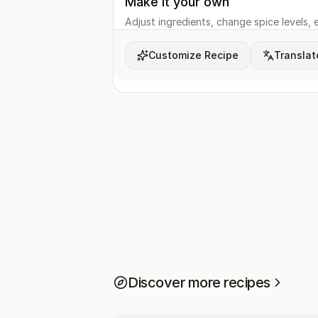
Make it your own
Adjust ingredients, change spice levels, e
Customize Recipe
Translat
Discover more recipes