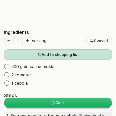
Ingredients
serving
Convert
Add to shopping list
500 g de carne moída
2 tomates
1 cebola
Steps
Cook
Em uma panela, refogue a
cebola
picada até
1