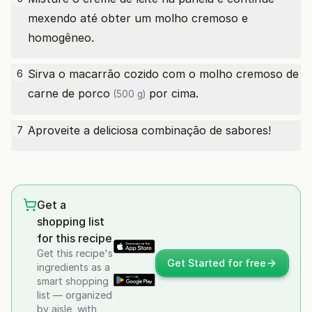
mexendo até obter um molho cremoso e
homogêneo.
Sirva o macarrão cozido com o molho cremoso
de
6
carne de porco
por cima.
(500 g)
Aproveite a deliciosa combinação de sabores!
7
Get a
shopping list
for this recipe
Get this recipe's
Get Started for free
ingredients as a
smart shopping
list — organized
by aisle, with