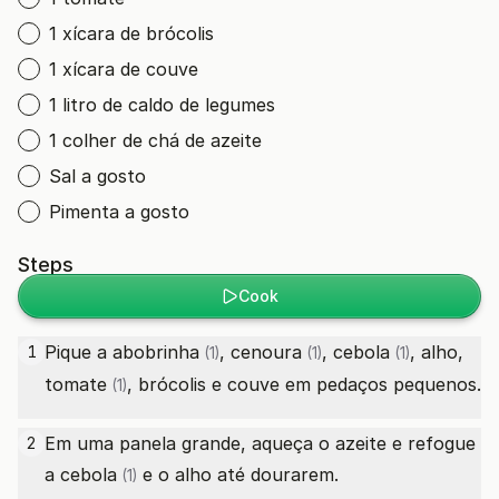
1 xícara de brócolis
1 xícara de couve
1 litro de caldo de legumes
1 colher de chá de azeite
Sal a gosto
Pimenta a gosto
Steps
Cook
Pique a
abobrinha
,
cenoura
,
cebola
, alho,
1
(1)
(1)
(1)
tomate
, brócolis e couve em pedaços pequenos.
(1)
Em uma panela grande, aqueça o azeite e refogue
2
a
cebola
e o alho até dourarem.
(1)