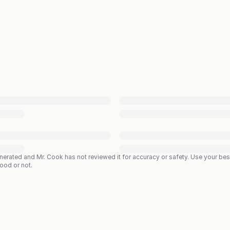
enerated and Mr. Cook has not reviewed it for accuracy or safety. Use your b
good or not.