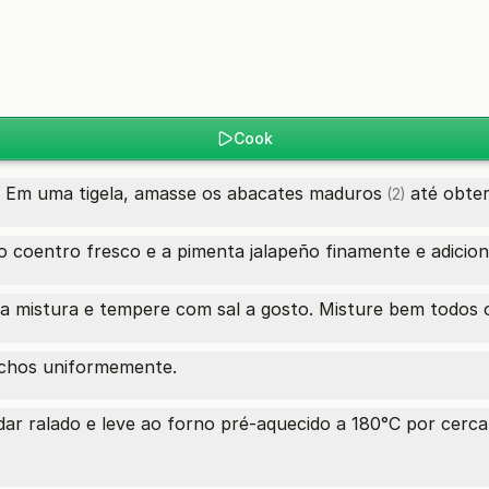
Cook
 Em uma tigela, amasse os
abacates maduros
até obter
(2)
 o coentro fresco e a pimenta jalapeño finamente e adicion
a mistura e tempere com sal a gosto. Misture bem todos o
achos uniformemente.
r ralado e leve ao forno pré-aquecido a 180°C por cerca 