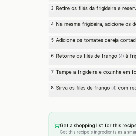
Retire os filés da frigideira e reser
3
Na mesma frigideira, adicione os
d
4
Adicione os tomates cereja corta
5
Retorne os
filés de frango
à fri
6
(4)
Tampe a frigideira e cozinhe em f
7
Sirva os
filés de frango
com req
8
(4)
Get a shopping list for this recip
Get this recipe's ingredients as a sma