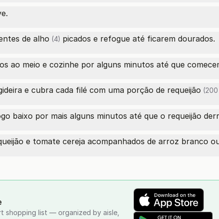
ve.
entes de alho
picados e refogue até ficarem dourados.
(4)
dos ao meio e cozinhe por alguns minutos até que comece
gideira e cubra cada filé com uma porção
de requeijão
(200 
ogo baixo por mais alguns minutos até que o requeijão derr
ueijão e tomate cereja acompanhados de arroz branco ou s
e
rt shopping list — organized by aisle,