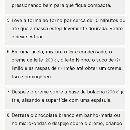
pressionando bem para que fique compacta.
Leve a forma ao forno por cerca de 10 minutos ou
5
até que a massa esteja levemente dourada. Retire
e deixe esfriar.
Em uma tigela, misture o leite condensado, o
6
creme
de leite
, o leite Ninho, o
suco de
(200 g)
(2)
limão e as
raspas de
limão até obter um creme
(1)
liso e homogêneo.
Despeje o creme sobre a base
de bolacha
já
7
(200 g)
fria, alisando a superfície com uma espátula.
Derreta o chocolate branco em banho-maria ou
8
no micro-ondas e despeje sobre o creme, criando