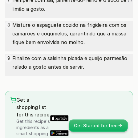
Tempere com sal, pimenta-do-reino e o
suco de
(1)
limão a gosto.
Misture o espaguete cozido na frigideira com os
8
camarões e cogumelos, garantindo que a massa
fique bem envolvida no molho.
Finalize com a salsinha picada e queijo parmesão
9
ralado a gosto antes de servir.
Get a
shopping list
for this recipe
Get this recipe's
Get Started for free
ingredients as a
smart shopping