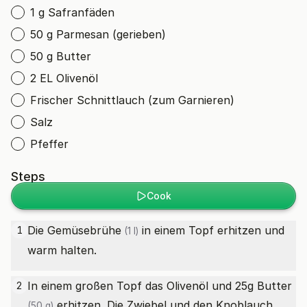
1 g Safranfäden
50 g Parmesan (gerieben)
50 g Butter
2 EL Olivenöl
Frischer Schnittlauch (zum Garnieren)
Salz
Pfeffer
Steps
Cook
Die
Gemüsebrühe
in einem Topf erhitzen und
1
(1 l)
warm halten.
In einem großen Topf das Olivenöl und 25g
Butter
2
erhitzen. Die Zwiebel und den Knoblauch
(50 g)