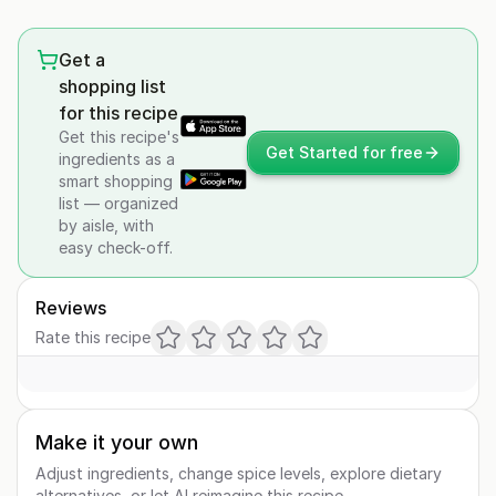
Get a
shopping list
for this recipe
Get this recipe's
Get Started for free
ingredients as a
smart shopping
list — organized
by aisle, with
easy check-off.
Reviews
Rate this recipe
Make it your own
Adjust ingredients, change spice levels, explore dietary
alternatives, or let AI reimagine this recipe.