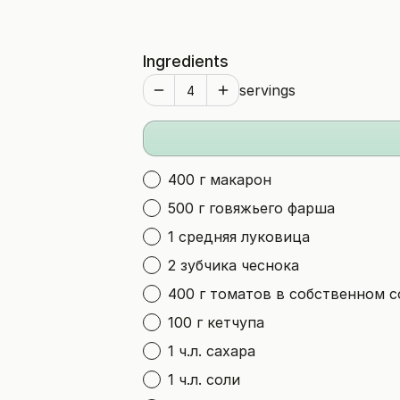
Ingredients
servings
400 г макарон
500 г говяжьего фарша
1 средняя луковица
2 зубчика чеснока
400 г томатов в собственном с
100 г кетчупа
1 ч.л. сахара
1 ч.л. соли