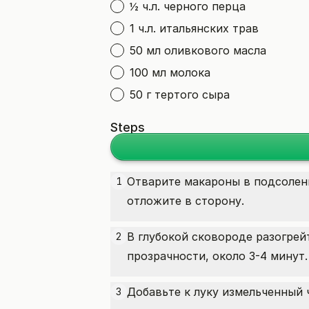
½ ч.л. черного перца
1 ч.л. итальянских трав
50 мл оливкового масла
100 мл молока
50 г тертого сыра
Steps
Отварите макароны в подсоленн
1
отложите в сторону.
В глубокой сковороде разогрей
2
прозрачности, около 3-4 минут.
Добавьте к луку измельченный 
3