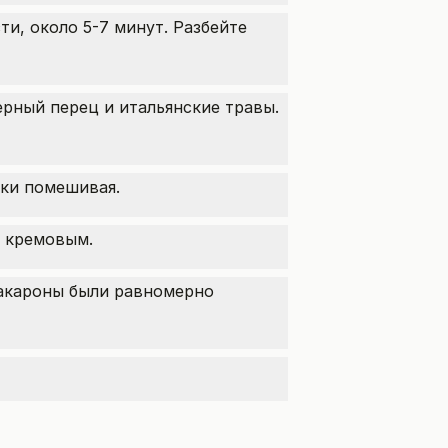
и, около 5-7 минут. Разбейте
черный перец и итальянские травы.
ски помешивая.
е кремовым.
акароны были равномерно