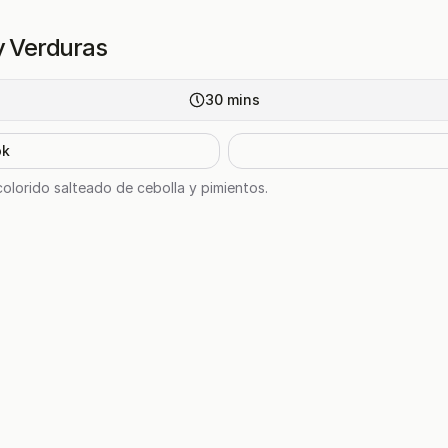
y Verduras
30
mins
ok
colorido salteado de cebolla y pimientos.