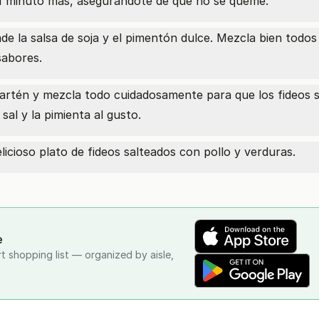
r 1 minuto más, asegurándote de que no se queme.
ade la salsa de soja y el pimentón dulce. Mezcla bien todos
sabores.
 sartén y mezcla todo cuidadosamente para que los fideos 
sal y la pimienta al gusto.
elicioso plato de fideos salteados con pollo y verduras.
e
rt shopping list — organized by aisle,