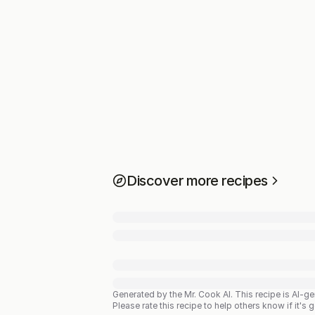
Discover more recipes
Generated by the Mr. Cook AI.
This recipe is AI-g
Please rate this recipe to help others know if it's 