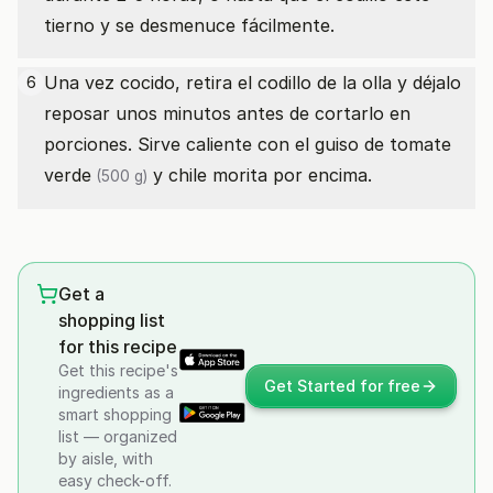
tierno y se desmenuce fácilmente.
Una vez cocido, retira el codillo de la olla y déjalo
6
reposar unos minutos antes de cortarlo en
porciones. Sirve caliente con el guiso
de tomate
verde
y chile morita por encima.
(500 g)
Get a
shopping list
for this recipe
Get this recipe's
Get Started for free
ingredients as a
smart shopping
list — organized
by aisle, with
easy check-off.