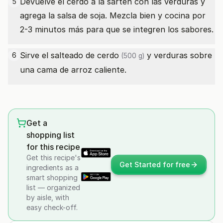
Devuelve el cerdo a la sartén con las verduras y
5
agrega la salsa de soja. Mezcla bien y cocina por
2-3 minutos más para que se integren los sabores.
Sirve el salteado
de cerdo
y verduras sobre
6
(500 g)
una cama de arroz caliente.
Get a
shopping list
for this recipe
Get this recipe's
Get Started for free
ingredients as a
smart shopping
list — organized
by aisle, with
easy check-off.