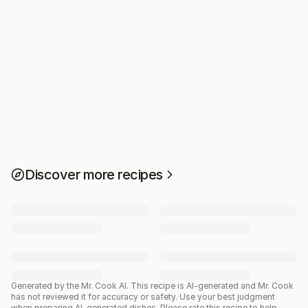
Discover more recipes
Generated by the Mr. Cook AI.
This recipe is AI-generated and Mr. Cook
has not reviewed it for accuracy or safety. Use your best judgment
when preparing AI-generated dishes. Please rate this recipe to help