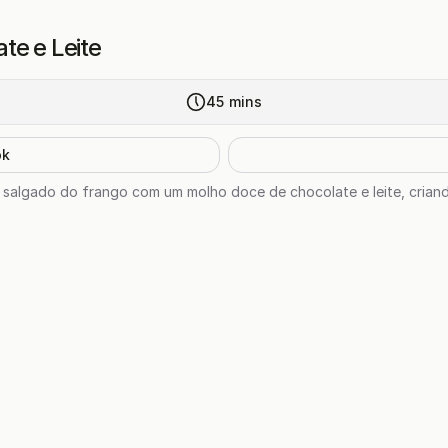
te e Leite
45
mins
ok
 salgado do frango com um molho doce de chocolate e leite, crian