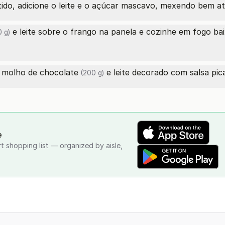
tido, adicione o leite e o açúcar mascavo, mexendo bem a
e leite sobre o frango na panela e cozinhe em fogo ba
 g)
o molho
de chocolate
e leite decorado com salsa pic
(200 g)
e
rt shopping list — organized by aisle,