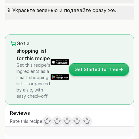
Украсьте зеленью и подавайте сразу же.
9
Get a
shopping list
for this recipe
Get this recipe's
Get Started for free
ingredients as a
smart shopping
list — organized
by aisle, with
easy check-off.
Reviews
Rate this recipe