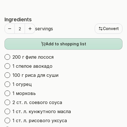
Ingredients
servings
Convert
Add to shopping list
200 г филе лосося
1 спелое авокадо
100 г риса для суши
1 огурец
1 морковь
2 ст. л. соевого соуса
1 ст. л. кунжутного масла
1 ст. л. рисового уксуса