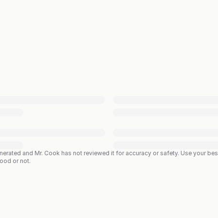
enerated and Mr. Cook has not reviewed it for accuracy or safety. Use your b
good or not.