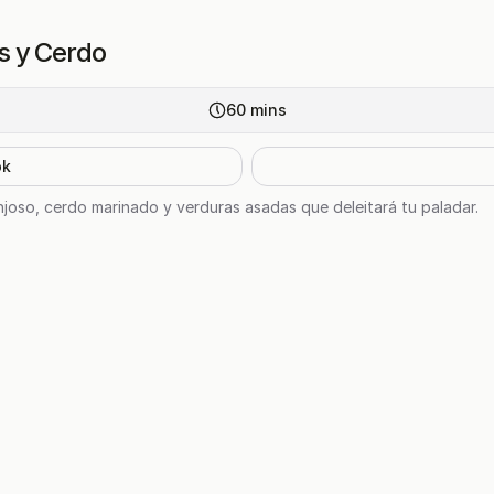
s y Cerdo
60
mins
ok
joso, cerdo marinado y verduras asadas que deleitará tu paladar.