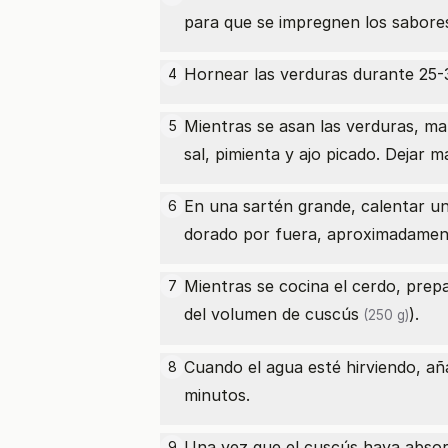
para que se impregnen los sabore
Hornear las verduras durante 25-3
4
Mientras se asan las verduras, mar
5
sal, pimienta y ajo picado. Dejar 
En una sartén grande, calentar un
6
dorado por fuera, aproximadamen
Mientras se cocina el cerdo, prepa
7
del volumen
de cuscús
).
(250 g)
Cuando el agua esté hirviendo, aña
8
minutos.
Una vez que el cuscús haya absor
9