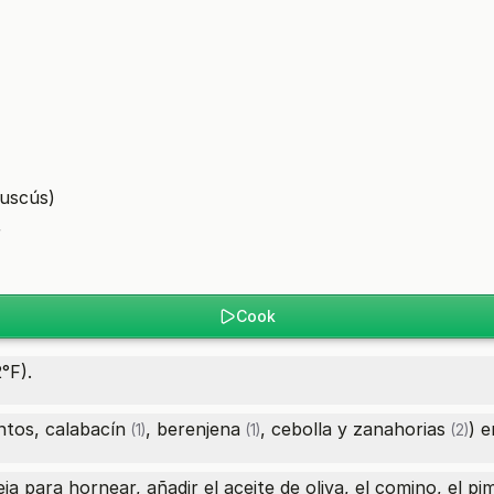
cuscús)
r
Cook
°F).
entos,
calabacín
,
berenjena
, cebolla y
zanahorias
) 
(1)
(1)
(2)
a para hornear, añadir el aceite de oliva, el comino, el pi