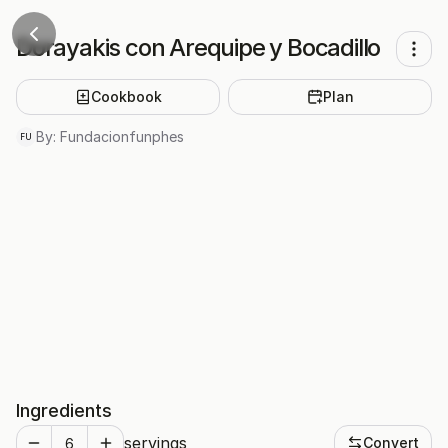
Dorayakis con Arequipe y Bocadillo
Cookbook
Plan
By:
Fundacionfunphes
FU
Ingredients
servings
Convert