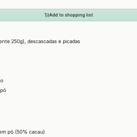
Add to shopping list
nte 250g), descascadas e picadas
go
 pó
 em pó (50% cacau)