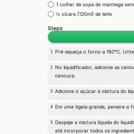
1 colher de sopa de manteiga sem
½ xícara (120ml) de leite
Steps
Pré-aqueça o forno a 180°C. Unte
1
No liquidificador, adicione as ce
2
cenoura.
Adicione o açúcar à mistura do liq
3
Em uma tigela grande, peneire a f
4
Despeje a mistura líquida do liqui
5
até incorporar todos os ingredien