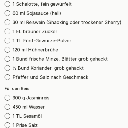
1 Schalotte, fein gewürfelt
60 ml Sojasauce (hell)
30 ml Reiswein (Shaoxing oder trockener Sherry)
1 EL brauner Zucker
1 TL Fünf-Gewürze-Pulver
120 ml Hühnerbrühe
1 Bund frische Minze, Blätter grob gehackt
½ Bund Koriander, grob gehackt
Pfeffer und Salz nach Geschmack
Für den Reis:
300 g Jasminreis
450 ml Wasser
1 TL Sesamöl
1 Prise Salz