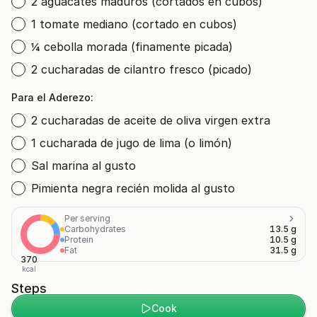
2 aguacates maduros (cortados en cubos)
1 tomate mediano (cortado en cubos)
¼ cebolla morada (finamente picada)
2 cucharadas de cilantro fresco (picado)
Para el Aderezo:
2 cucharadas de aceite de oliva virgen extra
1 cucharada de jugo de lima (o limón)
Sal marina al gusto
Pimienta negra recién molida al gusto
Per serving
Carbohydrates
13.5 g
Protein
10.5 g
Fat
31.5 g
370
kcal
Steps
Cook