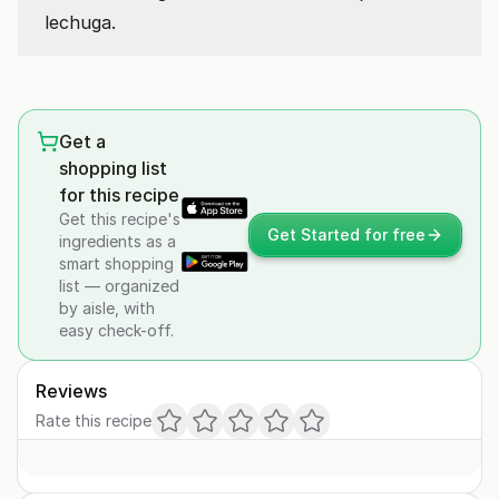
lechuga.
Get a
shopping list
for this recipe
Get this recipe's
Get Started for free
ingredients as a
smart shopping
list — organized
by aisle, with
easy check-off.
Reviews
Rate this recipe