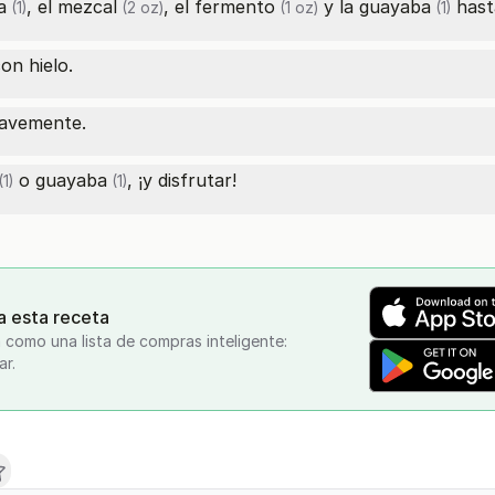
a
, el
mezcal
, el
fermento
y la
guayaba
hast
(1)
(2 oz)
(1 oz)
(1)
on hielo.
uavemente.
o
guayaba
, ¡y disfrutar!
1)
(1)
a esta receta
 como una lista de compras inteligente:
ar.