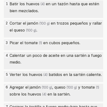
Batir los
huevos
en un tazón hasta que estén
1
(4)
bien mezclados.
Cortar el
jamón
en trozos pequeños y rallar
2
(100 g)
el
queso
.
(100 g)
Picar el
tomate
en cubos pequeños.
3
(1)
Calentar un poco de aceite en una sartén a fuego
4
medio.
Verter los
huevos
batidos en la sartén caliente.
5
(4)
Agregar el
jamón
,
queso
y
tomate
6
(100 g)
(100 g)
(1)
sobre los
huevos
en la sartén.
(4)
Cocinar la tortilla a fuego medio-bajo hasta que
7