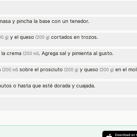
masa y pincha la base con un tenedor.
y el
queso
cortados en trozos.
0 g)
(200 g)
 la
crema
. Agrega sal y pimienta al gusto.
(200 ml)
a
sobre el
prosciuto
y
queso
en el mol
(200 ml)
(200 g)
(200 g)
utos o hasta que esté dorada y cuajada.