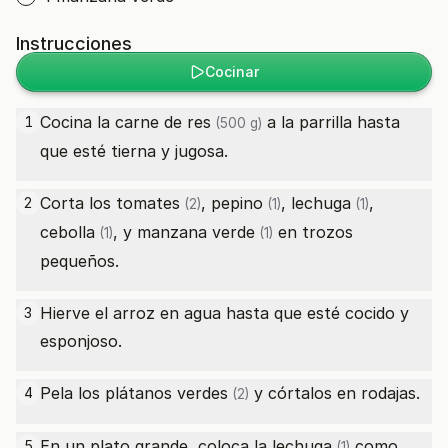
Instrucciones
Cocinar
Cocina la
carne de res
a la parrilla hasta
1
(500 g)
que esté tierna y jugosa.
Corta los
tomates
,
pepino
,
lechuga
,
2
(2)
(1)
(1)
cebolla
, y
manzana verde
en trozos
(1)
(1)
pequeños.
Hierve el arroz en agua hasta que esté cocido y
3
esponjoso.
Pela los
plátanos verdes
y córtalos en rodajas.
4
(2)
En un plato grande, coloca la
lechuga
como
5
(1)