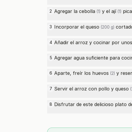
Agregar la
cebolla
y el
ají
pica
2
(1)
(1)
Incorporar el
queso
cortado
3
(200 g)
Añadir el arroz y cocinar por uno
4
Agregar agua suficiente para cocina
5
Aparte, freír los
huevos
y reser
6
(2)
Servir el arroz con pollo y
queso
7
(
Disfrutar de este delicioso plato 
8