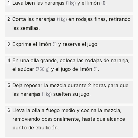
Lava bien las
naranjas
y el
limón
.
1
(1 kg)
(1)
Corta las
naranjas
en rodajas finas, retirando
2
(1 kg)
las semillas.
Exprime el
limón
y reserva el jugo.
3
(1)
En una olla grande, coloca las rodajas de naranja,
4
el
azúcar
y el jugo de
limón
.
(750 g)
(1)
Deja reposar la mezcla durante 2 horas para que
5
las
naranjas
suelten su jugo.
(1 kg)
Lleva la olla a fuego medio y cocina la mezcla,
6
removiendo ocasionalmente, hasta que alcance
punto de ebullición.