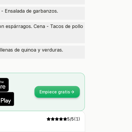
a - Ensalada de garbanzos.
on espárragos. Cena - Tacos de pollo
lenas de quinoa y verduras.
Empiece gratis
5
/5
(
1
)