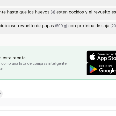
nte hasta que los
huevos
estén cocidos y el revuelto est
(4)
 delicioso revuelto de
papas
con
proteína de soja
(500 g)
(20
a esta receta
 como una lista de compras inteligente:
ar.