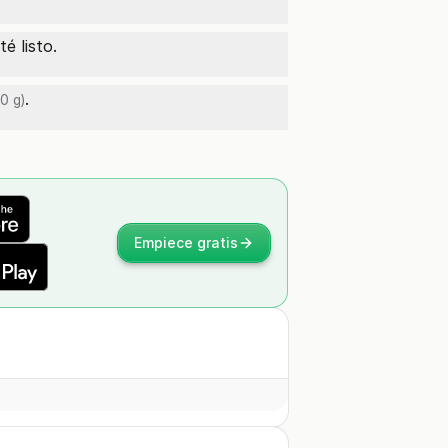
é listo.
.
0 g)
Empiece gratis