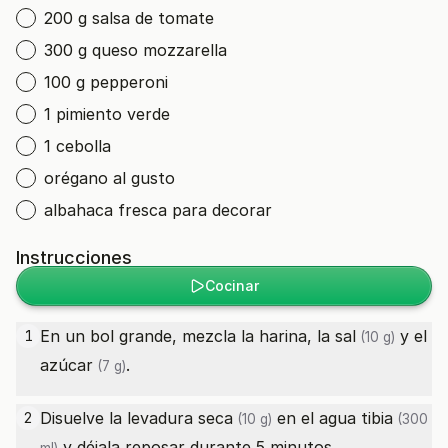
200 g salsa de tomate
300 g queso mozzarella
100 g pepperoni
1 pimiento verde
1 cebolla
orégano al gusto
albahaca fresca para decorar
Instrucciones
Cocinar
En un bol grande, mezcla la harina, la
sal
y el
1
(10 g)
azúcar
.
(7 g)
Disuelve la
levadura seca
en el
agua tibia
2
(10 g)
(300
y déjala reposar durante 5 minutos.