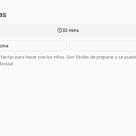
as
32
mins
cina
rfectas para hacer con los niños. Son fáciles de preparar y se pued
iciosa!