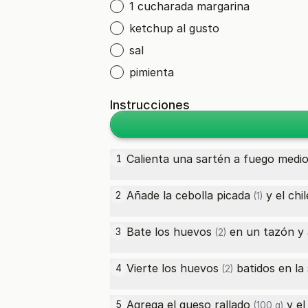
1 cucharada margarina
ketchup al gusto
sal
pimienta
Instrucciones
Calienta una sartén a fuego medio
1
Añade la
cebolla picada
y el
chi
2
(1)
Bate los
huevos
en un tazón y a
3
(2)
Vierte los
huevos
batidos en la
4
(2)
Agrega el
queso rallado
y e
5
(100 g)