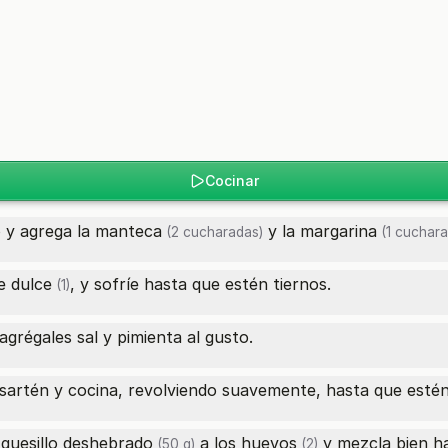
Cocinar
 y agrega la
manteca
y la
margarina
(2 cucharadas)
(1 cuchara
le dulce
, y sofríe hasta que estén tiernos.
(1)
grégales sal y pimienta al gusto.
 sartén y cocina, revolviendo suavemente, hasta que esté
l
quesillo deshebrado
a los
huevos
y mezcla bien ha
(50 g)
(2)