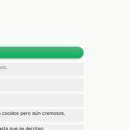
.
da)
n cocidos pero aún cremosos.
sta que se derritan.