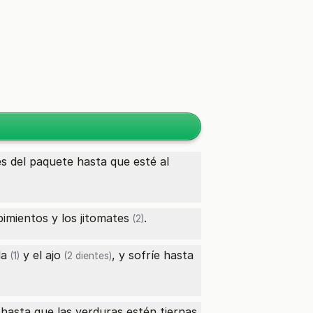
es del paquete hasta que esté al
 pimientos y los
jitomates
.
(2)
la
y el
ajo
, y sofríe hasta
(1)
(2 dientes)
hasta que las verduras estén tiernas.