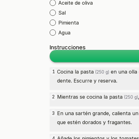
Aceite de oliva
Sal
Pimienta
Agua
Instrucciones
Cocina la
pasta
en una olla 
1
(250 g)
dente. Escurre y reserva.
Mientras se cocina la
pasta
2
(250 g)
En una sartén grande, calienta un 
3
que estén dorados y fragantes.
Añade los pimientos y los
tomates
4