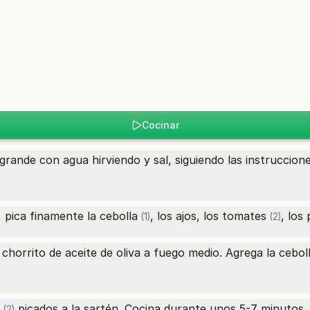
Cocinar
grande con agua hirviendo y sal, siguiendo las instruccion
, pica finamente la
cebolla
, los ajos, los
tomates
, los
(1)
(2)
chorrito de aceite de oliva a fuego medio. Agrega la
cebol
picados a la sartén. Cocina durante unos 5-7 minutos, 
(2)