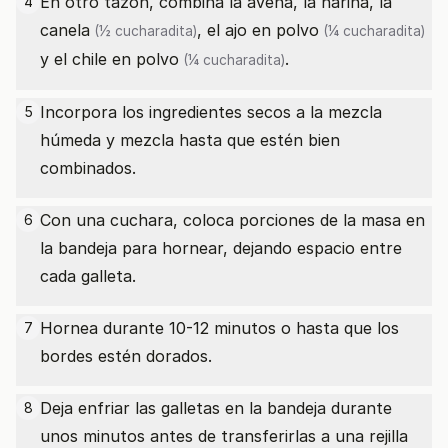
En otro tazón, combina la avena, la harina, la
4
canela
, el
ajo en polvo
(½ cucharadita)
(¼ cucharadita)
y el
chile en polvo
.
(¼ cucharadita)
Incorpora los ingredientes secos a la mezcla
5
húmeda y mezcla hasta que estén bien
combinados.
Con una cuchara, coloca porciones de la masa en
6
la bandeja para hornear, dejando espacio entre
cada galleta.
Hornea durante 10-12 minutos o hasta que los
7
bordes estén dorados.
Deja enfriar las galletas en la bandeja durante
8
unos minutos antes de transferirlas a una rejilla