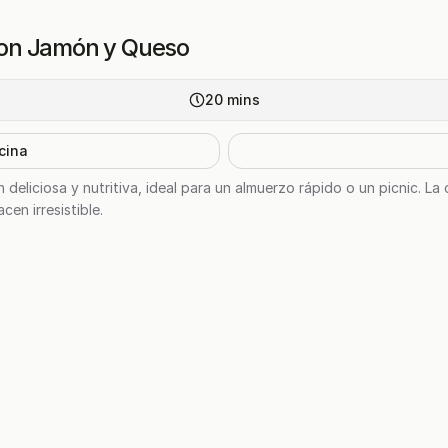
on Jamón y Queso
20
mins
cina
eliciosa y nutritiva, ideal para un almuerzo rápido o un picnic. La
en irresistible.